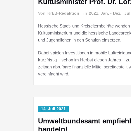
Kultusminister Prof. Dr. Lor
Von
KrEB-Redaktion
in
2021, Jan. - Dez.
,
Jul
Hessische Stadt- und Kreiselternbeiräte wenden
Kultusministerium und die hessische Landesregier
und Jugendlichen in den Schulen einsetzen.
Dabei spielen Investitionen in mobile Luftreinig
kurzfristig – schon im Herbst diesen Jahres – z
zeitnah abrufbare finanzielle Mittel bereitgeste
vereinfacht wird.
14. Juli 2021
Umweltbundesamt empfiehlt L
handeln!