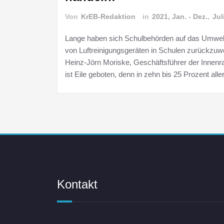
Von
KrEB-Redaktion
in
2021, Jan. - Dez.
,
Jul
Lange haben sich Schulbehörden auf das Umwe
von Luftreinigungsgeräten in Schulen zurückzuwe
Heinz-Jörn Moriske, Geschäftsführer der Inne
ist Eile geboten, denn in zehn bis 25 Prozent all
Kontakt