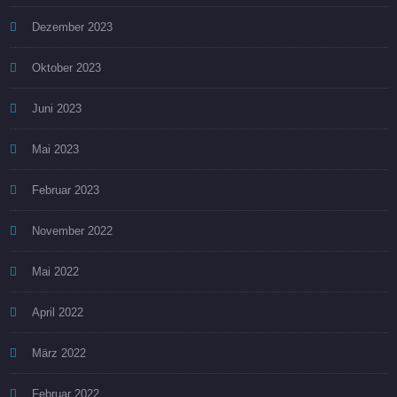
d
t
Dezember 2023
A
i
Oktober 2023
n
o
Juni 2023
s
n
i
Mai 2023
c
Februar 2023
h
November 2022
t
Mai 2022
e
April 2022
n
März 2022
,
Februar 2022