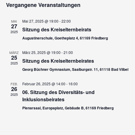
e
Vergangene Veranstaltungen
e
wählen.
r
r
a
Mai 27, 2025 @ 19:00
-
22:00
MAI
27
Sitzung des Kreiselternbeirats
a
n
2025
Augustinerschule, Goetheplatz 4, 61169 Friedberg
s
n
t
März 25, 2025 @ 19:00
-
21:00
MÄRZ
s
25
Sitzung des Kreiselternbeirates
a
2025
t
Georg Büchner Gymnasium, Saalburgstr. 11, 61118 Bad Vilbel
l
a
t
Februar 26, 2025 @ 14:00
-
16:00
FEB.
26
u
06. Sitzung des Diversitäts- und
l
2025
Inklusionsbeirates
n
t
Plenarsaal, Europaplatz, Gebäude B, 61169 Friedberg
g
u
A
n
n