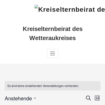
Zum
Inhalt
springen
Kreiselternbeirat des
Wetteraukreises
Es sind keine anstehenden Veranstaltungen vorhanden.
Anstehende
Suche
V
V
Liste
Datum