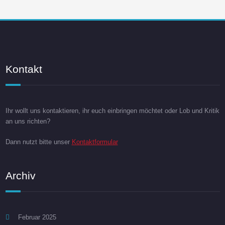
s
g
i
e
c
n
h
Kontakt
t
S
e
u
n
Ihr wollt uns kontaktieren, ihr euch einbringen möchtet oder Lob und Kritik
c
an uns richten?
-
h
N
Dann nutzt bitte unser
Kontaktformular
a
e
v
Archiv
u
i
n
g
Februar 2025
a