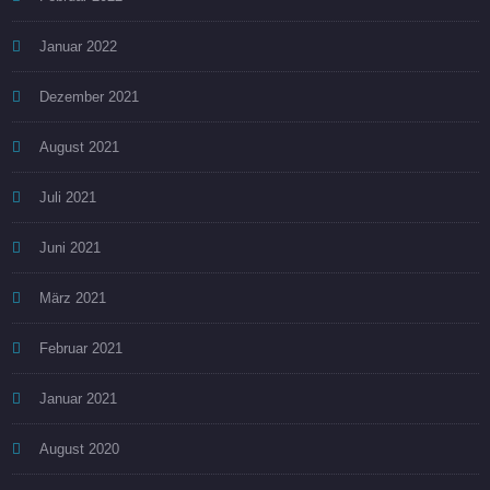
N
Januar 2022
a
Dezember 2021
v
August 2021
i
g
Juli 2021
a
Juni 2021
t
März 2021
i
Februar 2021
o
Januar 2021
n
August 2020